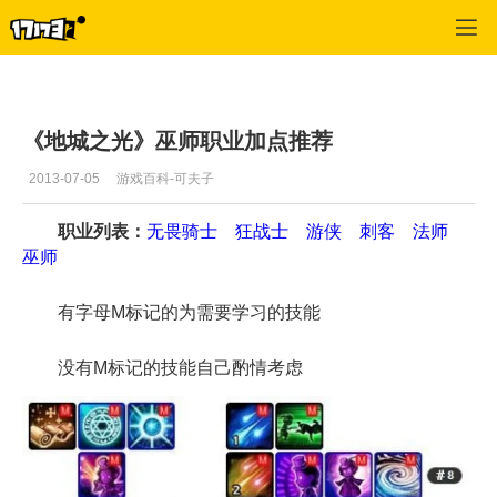
地城之光
>
首页推荐
>
正文
《地城之光》巫师职业加点推荐
2013-07-05
游戏百科-可夫子
职业列表：
无畏骑士
狂战士
游侠
刺客
法师
巫师
有字母M标记的为需要学习的技能
没有M标记的技能自己酌情考虑