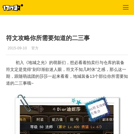
地城之光
>
综合经验
>
正文
符文攻略你所需要知道的二三事
2015-09-10
官方
初入《地城之光》的萌新们，想必看着拍卖行与仓库的装备
符文定是觉得“刻印渐欲迷人眼，符文不知几时休”之感，那么这一
期，跟随萌战团的莎莎一起来看看，地城装备13个部位你所需要知
道的二三事哦~