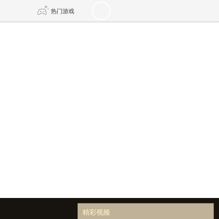
热门游戏
DNF
传奇4
剑网3旗舰版
新天龙八部
自由
诛仙世界
新仙侠5
精彩视频