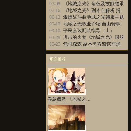
式一网打尽
07-08
《地城之光》角色及技能继承
介绍
07-16
《地城之光》副本全解析 揭
秘次元地下城
06-12
激燃战斗曲地城之光韩服主题
曲 I am the striker走红
09-10
地城之光职业介绍 自由转职
技能传承是亮点
09-10
平民套装配装指导（上）
03-28
进击的火龙《地城之光》国服
大神深入面对面
09-25
危机森森 副本黑雾监狱前瞻
图文推荐
更多>>
春意盎然 《地城之…