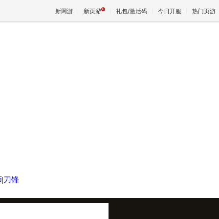
新网游
新页游
礼包/激活码
今日开服
热门页游
魔兽
天堂
王权与
师
|
刀锋