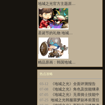
地城之光官方主题原…
圣诞节的礼物 地城…
精品原画：韩国地城…
热点攻略
更多>>
03-12
《地城之光》全面评测报告
为你解析游戏好玩吗
07-08
《地城之光》角色及技能继承
介绍
07-05
《地城之光》无畏骑士技能中
文资料整理
07-25
地城之光韩服噩梦副本前置任