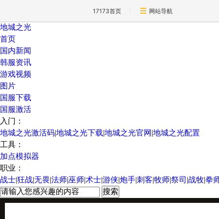
17173首页
网站导航
地城之光
首页
国内新闻
韩服资讯
游戏视频
图片
国服下载
国服激活
入门：
地城之光激活码
|
地城之光下载
|
地城之光官网
|
地城之光配置
工具：
加点模拟器
职业：
战士
|
狂战
|
无畏
|
法师
|
巫师
|
术士
|
游侠
|
炮手
|
刺客
|
牧师
|
祭司
|
战牧
|
拳