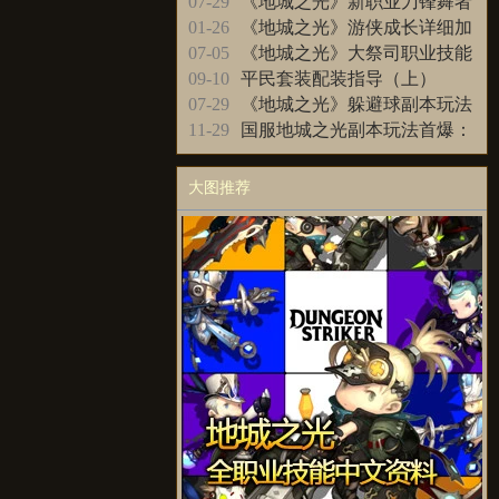
务简易图文攻略
07-29
《地城之光》新职业刀锋舞者
技能翻译
01-26
《地城之光》游侠成长详细加
点职业攻略
07-05
《地城之光》大祭司职业技能
中文资料整理
09-10
平民套装配装指导（上）
07-29
《地城之光》躲避球副本玩法
简单经验分享
11-29
国服地城之光副本玩法首爆：
血量决定BOSS技能
大图推荐
更多>>