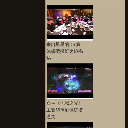
更多>>
来自星星的DS 媒
体偶吧探班之旅揭
秘
众神《地城之光》
主教55单刷试练塔
通关