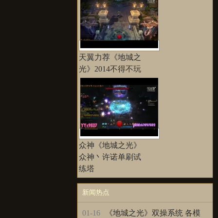
天翼力荐《地城之
光》2014不得不玩
众神《地城之光》
众神丶许诺单刷试
练塔
新闻热点
更多>>
01-16
《地城之光》双操系统 各模